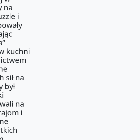
y na
zzle i
óbowały
ając
a”
w kuchni
nictwem
zne
 sił na
y był
ki
wali na
rajom i
one
stkich
ym