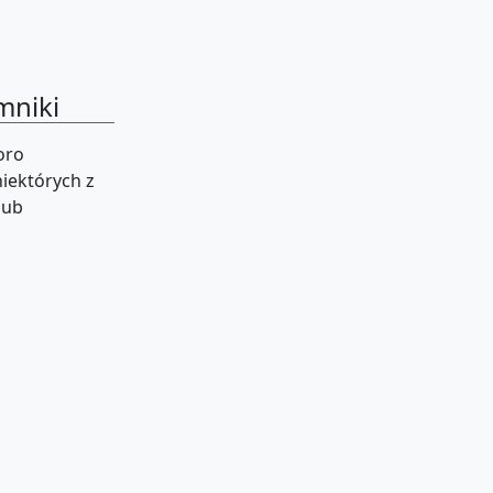
mniki
oro
niektórych z
lub