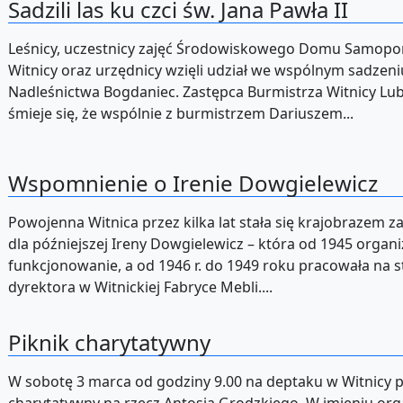
Sadzili las ku czci św. Jana Pawła II
Leśnicy, uczestnicy zajęć Środowiskowego Domu Samop
Witnicy oraz urzędnicy wzięli udział we wspólnym sadzeni
Nadleśnictwa Bogdaniec. Zastępca Burmistrza Witnicy Lub
śmieje się, że wspólnie z burmistrzem Dariuszem...
Wspomnienie o Irenie Dowgielewicz
Powojenna Witnica przez kilka lat stała się krajobraze
dla późniejszej Ireny Dowgielewicz – która od 1945 organ
funkcjonowanie, a od 1946 r. do 1949 roku pracowała na 
dyrektora w Witnickiej Fabryce Mebli....
Piknik charytatywny
W sobotę 3 marca od godziny 9.00 na deptaku w Witnicy p