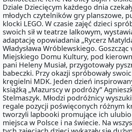
Dziale Dziecięcym każdego dnia czekał
młodych czytelników gry planszowe, pu
klocki LEGO. W czasie zajęć dzieci spr
swoich sił w teatrze lalkowym, wystawi
adaptację opowiadania „Rycerz Matyld
Władysława Wróblewskiego. Goszcząc 
Miejskiego Domu Kultury, pod kierow
pani Heleny Musiał, przygotowały pys
babeczki. Przy okazji spróbowały swoich
kręgielni MDK. Jeden dzień inspirowan
książką „Mazurscy w podróży” Agniesz
Stelmaszyk. Młodzi podróżnicy wyszuki
regale pozycji poświęconych różnym k
tworzyli lapbooki promujące ich ulubi
miejsca w Polsce i na świecie. Na wszy
tych zajęciach dzieci wykazały się duż