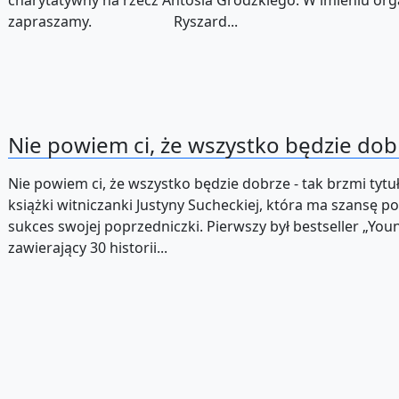
charytatywny na rzecz Antosia Grodzkiego. W imieniu or
zapraszamy. Ryszard...
Nie powiem ci, że wszystko będzie dob
Nie powiem ci, że wszystko będzie dobrze - tak brzmi tytuł
książki witniczanki Justyny Sucheckiej, która ma szansę p
sukces swojej poprzedniczki. Pierwszy był bestseller „Yo
zawierający 30 historii...