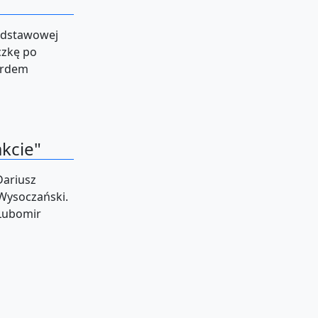
Podstawowej
czkę po
ardem
akcie"
Dariusz
Wysoczański.
 Lubomir