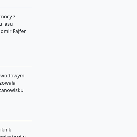
omocy z
u lasu
omir Fajfer
m zawodowym
izowała
stanowisku
iknik