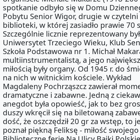
spotkanie odbyło się w Domu Dzienn
Pobytu Senior Wigor, drugie w czytelni
biblioteki, w której zasiadło prawie 70 
Szczególnie licznie reprezentowany by
Uniwersytet Trzeciego Wieku, Klub Seni
Szkoła Podstawowa nr 1. Michał Makar
multiinstrumentalistą, a jego najwięks
miłością były organy. Od 1945 r. do śmi
na nich w witnickim kościele. Wykład
Magdaleny Pochrząszcz zawierał mom
dramatyczne i zabawne. Jedną z cieka
anegdot była opowieść, jak to bez gros
duszy wkręcił się na biletowaną zabawę
dość, że oszczędził 20 gr za wstęp, to j
poznał piękną Feliksę - miłość swojego 
Biblioteczne ferie Na Ulicy Bajki Polski