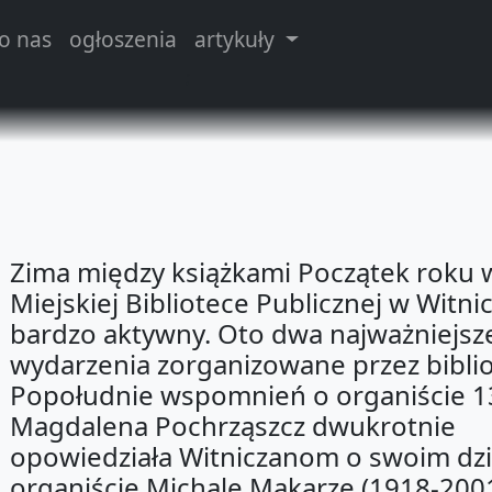
o nas
ogłoszenia
artykuły
;
Zima między książkami Początek roku 
Miejskiej Bibliotece Publicznej w Witnic
bardzo aktywny. Oto dwa najważniejsz
wydarzenia zorganizowane przez biblio
Popołudnie wspomnień o organiście 1
Magdalena Pochrząszcz dwukrotnie
opowiedziała Witniczanom o swoim dz
organiście Michale Makarze (1918-2001