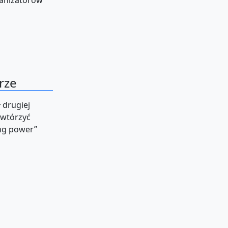
ganizatorów
rze
 drugiej
owtórzyć
ung power”