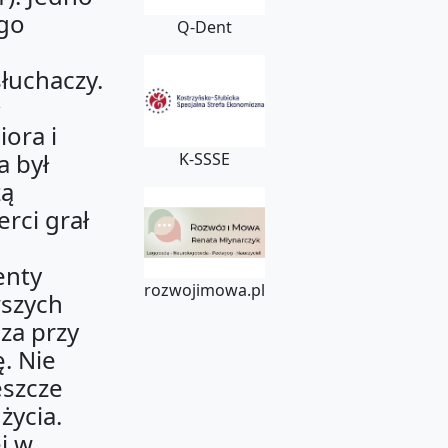
ego
Q-Dent
słuchaczy.
ł
ora i
a był
K-SSSE
zą
erci grał
enty
rozwojimowa.pl
wszych
za przy
. Nie
eszcze
życia.
ej w