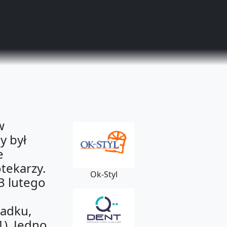
w
y był
e
tekarzy.
Ok-Styl
3 lutego
iadku,
). Jedno