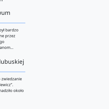
iwum
 był bardzo
ne przez
ego
anom...
lubuskiej
o zwiedzanie
ewicz”.
madziło około