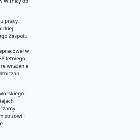
 Witnicy od
u pracy,
ickiej
iego Zespołu
zepracował w
88-letniego
ore wrażenie
itniczan,
worskiego i
iejach
ięczamy
istrzowi i
ne