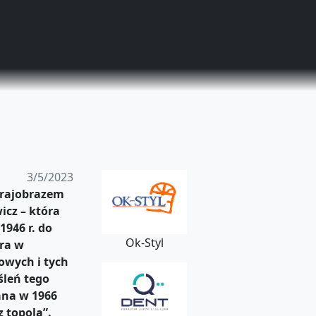
3/5/2023
 krajobrazem
icz – która
946 r. do
Ok-Styl
ra w
owych i tych
śleń tego
ana w 1966
z topolą”.