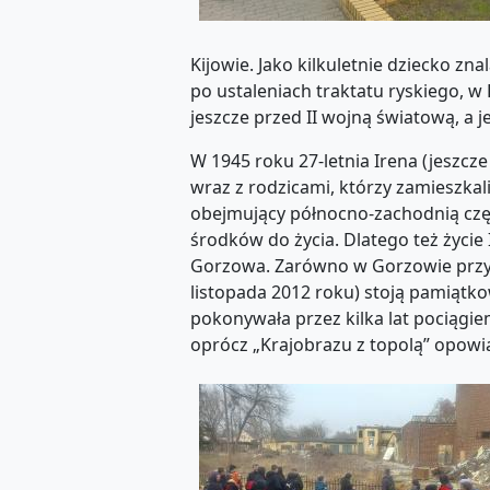
Kijowie. Jako kilkuletnie dziecko zn
po ustaleniach traktatu ryskiego, 
jeszcze przed II wojną światową, a j
W 1945 roku 27-letnia Irena (jeszc
wraz z rodzicami, którzy zamieszkal
obejmujący północno-zachodnią częś
środków do życia. Dlatego też życie
Gorzowa. Zarówno w Gorzowie przy ul
listopada 2012 roku) stoją pamiątk
pokonywała przez kilka lat pociągi
oprócz „Krajobrazu z topolą” opowiad