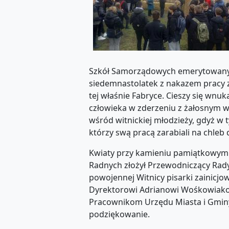
Szkół Samorządowych emerytowany p
siedemnastolatek z nakazem pracy z
tej właśnie Fabryce. Cieszy się wnu
człowieka w zderzeniu z żałosnym 
wśród witnickiej młodzieży, gdyż w 
którzy swą pracą zarabiali na chleb 
Kwiaty przy kamieniu pamiątkowym 
Radnych złożył Przewodniczący Rady 
powojennej Witnicy pisarki zainicj
Dyrektorowi Adrianowi Wośkowiakow
Pracownikom Urzędu Miasta i Gminy
podziękowanie.