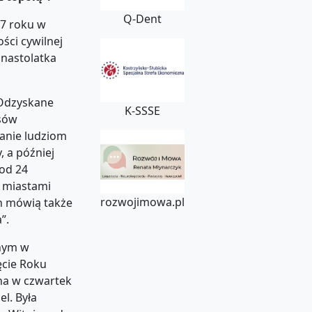
Q-Dent
17 roku w
ści cywilnej
 nastolatka
 Odzyskane
K-SSSE
asów
danie ludziom
, a później
(od 24
i miastami
rozwojimowa.pl
h mówią także
”.
nym w
ęcie Roku
na w czwartek
l. Była