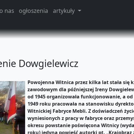
o nas
ogłoszenia
artykuły
;
enie Dowgielewicz
Powojenna Witnica przez kilka lat stała się
zawodowym dla późniejszej Ireny Dowgielew
od 1945 organizowała funkcjonowanie, a od 1
1949 roku pracowała na stanowisku dyrekto
Witnickiej Fabryce Mebli. Z doświadczeń życi
wyniesionych z pracy w fabryce oraz przemy
okresu powstanie poświęcona Witnicy (wyd
roku) jedyna powieść autorki pt. „Krajobraz 