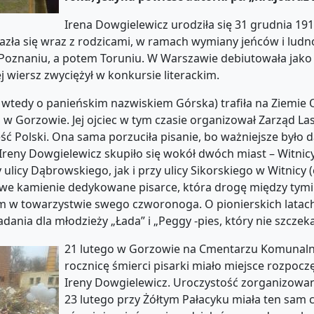
Irena Dowgielewicz urodziła się 31 grudnia 19
alazła się wraz z rodzicami, w ramach wymiany jeńców i ludno
w Poznaniu, a potem Toruniu. W Warszawie debiutowała jako
ej wiersz zwyciężył w konkursie literackim.
ze wtedy o panieńskim nazwiskiem Górska) trafiła na Ziemie
i w Gorzowie. Jej ojciec w tym czasie organizował Zarząd L
ć Polski. Ona sama porzuciła pisanie, bo ważniejsze było 
 Ireny Dowgielewicz skupiło się wokół dwóch miast – Witnicy
icy Dąbrowskiego, jak i przy ulicy Sikorskiego w Witnicy 
owe kamienie dedykowane pisarce, która drogę między tym
em w towarzystwie swego czworonoga. O pionierskich latac
ania dla młodzieży „Łada” i „Peggy -pies, który nie szczeka
21 lutego w Gorzowie na Cmentarzu Komunal
rocznicę śmierci pisarki miało miejsce rozpocz
Ireny Dowgielewicz. Uroczystość zorganizowa
23 lutego przy Żółtym Pałacyku miała ten sam ce