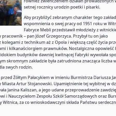
również zwieńczeniem działań prowadzonych w
setnej rocznicy urodzin poetki i pisarki.
Aby przybliżyć zebranym charakter tego zakład
wspomnienia o swej pracy od 1951 roku w Witn
Fabryce Mebli przedstawił młodzieży z witnick
racownik – pan Józef Grzegorzyca. Przybył tu on jako
 kolegami z technikum aż z Opola i większą część życia pr
kami i kilkanaściorgiem prawnuków. Nostalgiczna opowieść 
widokiem budynków dawniej kwitnącej Fabryki wywołała sp
tym skromnym zakładzie była zatrudniona znacząca liczba w
dla swych rodzin.
przed Żółtym Pałacykiem w imieniu Burmistrza Dariusza Ja
Miasta Artur Stojanowski. Upamiętnienie tej wybitnej w dz
owała Janina Kaliszan, a jego udane przeprowadzenie zawdz
i i Nauczycielom Zespołu Szkół Samorządowych oraz Burm
 Witnica, za co wnioskodawczyni składa Państwu serdecz