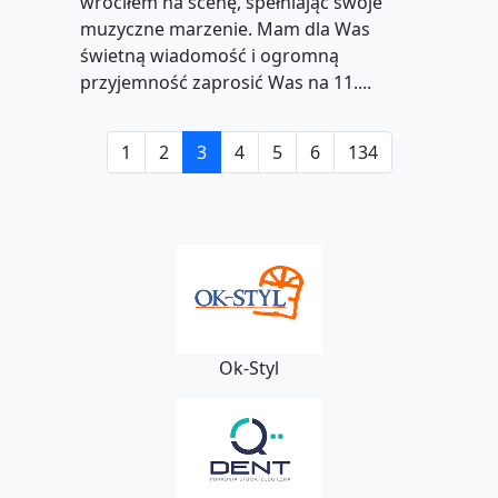
wróciłem na scenę, spełniając swoje
muzyczne marzenie. Mam dla Was
świetną wiadomość i ogromną
przyjemność zaprosić Was na 11....
1
2
3
4
5
6
134
Ok-Styl