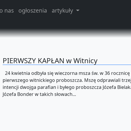
o nas
ogłoszenia
artykuły
;
PIERWSZY KAPŁAN w Witnicy
24 kwietnia odbyła się wieczorna msza św. w 36 rocznicę
pierwszego witnickiego proboszcza. Mszę odprawiali trzej
intencji dwojga parafian i byłego proboszcza Józefa Bielak
Józefa Bonder w takich słowach...