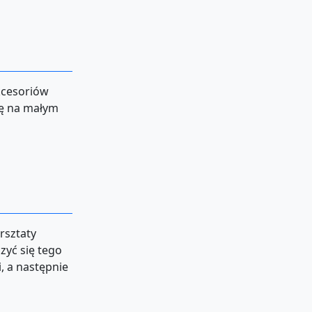
kcesoriów
tę na małym
rsztaty
zyć się tego
, a następnie