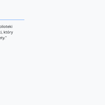
blioteki
i, który
ty."