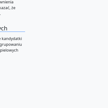
awnienia
azać, że
.
ych
e kandydatki
 zgrupowaniu
kąpielowych