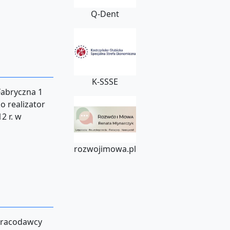
Q-Dent
K-SSSE
Fabryczna 1
o realizator
2 r. w
rozwojimowa.pl
 pracodawcy