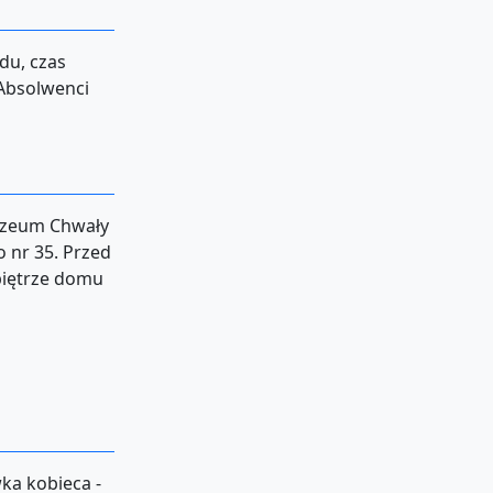
du, czas
 Absolwenci
uzeum Chwały
o nr 35. Przed
piętrze domu
wka kobieca -