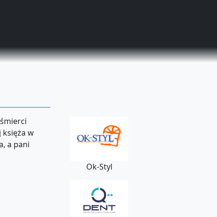
 śmierci
 księża w
a, a pani
Ok-Styl