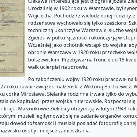
Ciekawa i interesująca jest biografia Józefa Ziel
Urodził się w 1902 roku w Warszawie, był syne
Wojciecha. Pochodził z wielodzietnej rodziny, z
rodzeństwa wychowało się tylko sześcioro. Szk
techniczną ukończył w Warszawie, służbę woj
Zgierzu w pułku łączności i ukończył ją w stopn
Wcześniej jako ochotnik wstąpił do wojska, ab
obronie Warszawy w 1920 roku przeciwko wo
bolszewickim. Przebywał na froncie od 19 kwiet
walk ucierpiał na zdrowiu.
Po zakończeniu wojny 1920 roku pracował na ko
27 roku zawarł związek małżeński z Wiktorią Bortkiewicz. 
roku córka Mirosława. Sielanka rodzinna trwała tylko do wyb
a do kapitulacji przez wojska hitlerowskie. Rozpoczął się c
 i kraju. Małżonkowie Zielińscy otrzymują w lutym 1943 rok
tórymi musieli legitymować się na żądanie organów kontro
ju dowód tożsamości i musiała posiadać fotografię danej
 nazwisko osoby i miejsce zamieszkania.