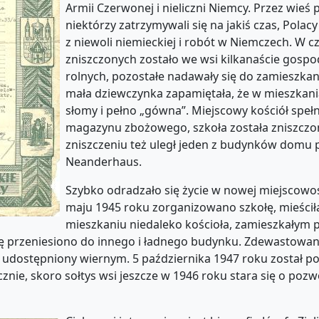
Armii Czerwonej i nieliczni Niemcy. Przez wieś p
niektórzy zatrzymywali się na jakiś czas, Polac
z niewoli niemieckiej i robót w Niemczech. W c
zniszczonych zostało we wsi kilkanaście gosp
rolnych, pozostałe nadawały się do zamieszkan
mała dziewczynka zapamiętała, że w mieszkani
słomy i pełno „gówna”. Miejscowy kościół spełni
magazynu zbożowego, szkoła została zniszczo
zniszczeniu też uległ jeden z budynków domu
Neanderhaus.
Szybko odradzało się życie w nowej miejscowoś
maju 1945 roku zorganizowano szkołę, mieścił
mieszkaniu niedaleko kościoła, zamieszkałym p
łę przeniesiono do innego i ładnego budynku. Zdewastowan
 udostępniony wiernym. 5 października 1947 roku został p
cznie, skoro sołtys wsi jeszcze w 1946 roku stara się o pozw