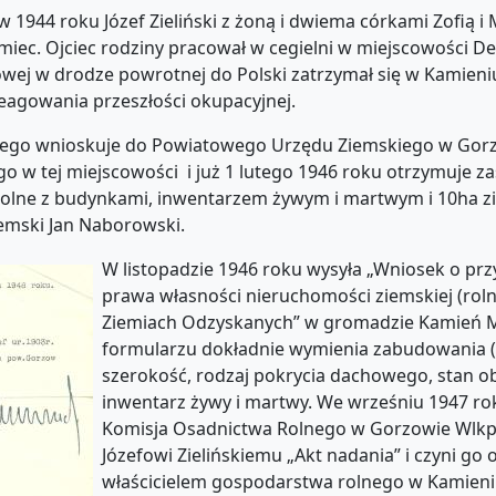
1944 roku Józef Zieliński z żoną i dwiema córkami Zofią i
emiec. Ojciec rodziny pracował w cegielni w miejscowości D
towej w drodze powrotnej do Polski zatrzymał się w Kamien
reagowania przeszłości okupacyjnej.
ałego wnioskuje do Powiatowego Urzędu Ziemskiego w Gor
 w tej miejscowości i już 1 lutego 1946 roku otrzymuje za
olne z budynkami, inwentarzem żywym i martwym i 10ha zi
emski Jan Naborowski.
W listopadzie 1946 roku wysyła „Wniosek o pr
prawa własności nieruchomości ziemskiej (roln
Ziemiach Odzyskanych” w gromadzie Kamień M
formularzu dokładnie wymienia zabudowania (
szerokość, rodzaj pokrycia dachowego, stan o
inwentarz żywy i martwy. We wrześniu 1947 r
Komisja Osadnictwa Rolnego w Gorzowie Wlkp.
Józefowi Zielińskiemu „Akt nadania” i czyni go o
właścicielem gospodarstwa rolnego w Kamien