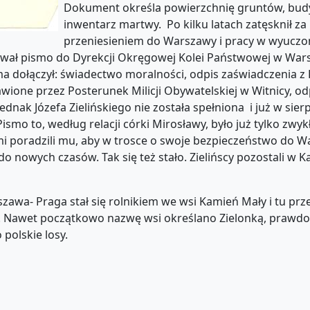
Dokument określa powierzchnię gruntów, budy
inwentarz martwy. Po kilku latach zatęsknił za
przeniesieniem do Warszawy i pracy w wyucz
ował pismo do Dyrekcji Okręgowej Kolei Państwowej w War
ma dołączył: świadectwo moralności, odpis zaświadczenia z
wione przez Posterunek Milicji Obywatelskiej w Witnicy, od
ednak Józefa Zielińskiego nie została spełniona i już w sier
mo to, według relacji córki Mirosławy, było już tylko zwyk
mi poradzili mu, aby w trosce o swoje bezpieczeństwo do W
do nowych czasów. Tak się też stało. Zielińscy pozostali w 
a- Praga stał się rolnikiem we wsi Kamień Mały i tu przez
sa. Nawet początkowo nazwę wsi określano Zielonką, prawd
 polskie losy.