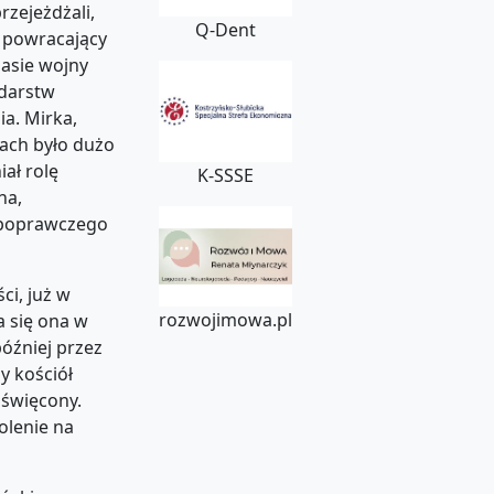
rzejeżdżali,
Q-Dent
y powracający
zasie wojny
odarstw
ia. Mirka,
ach było dużo
ał rolę
K-SSSE
na,
 poprawczego
ci, już w
rozwojimowa.pl
a się ona w
óźniej przez
y kościół
oświęcony.
olenie na