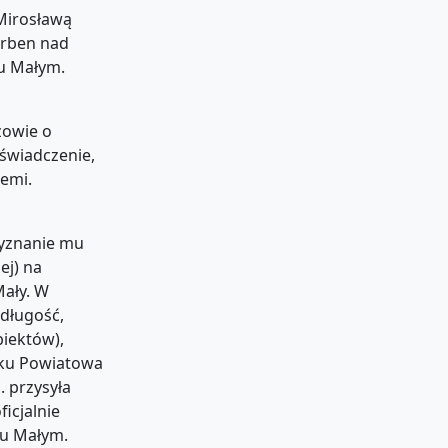
 Mirosławą
erben nad
iu Małym.
zowie o
świadczenie,
emi.
zyznanie mu
ej) na
ały. W
długość,
biektów),
oku Powiatowa
 przysyła
ficjalnie
iu Małym.