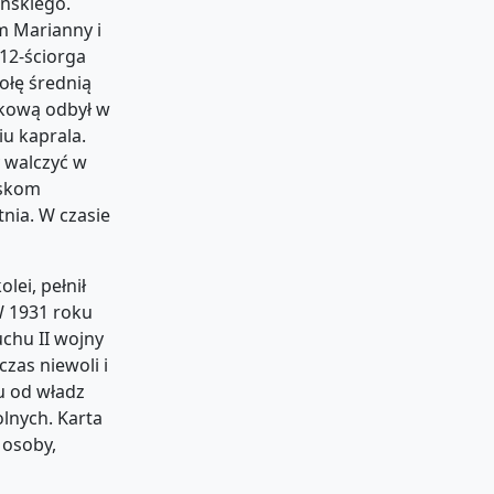
ińskiego.
m Marianny i
 12-ściorga
ołę średnią
skową odbył w
iu kaprala.
y walczyć w
jskom
nia. W czasie
lei, pełnił
W 1931 roku
uchu II wojny
zas niewoli i
u od władz
lnych. Karta
 osoby,