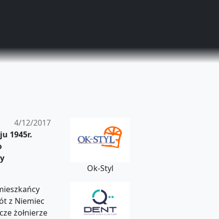
4/12/2017
u 1945r.
o
by
Ok-Styl
 mieszkańcy
ót z Niemiec
szcze żołnierze