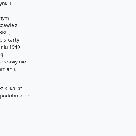
nki i
onym
szawie z
 RKU,
pis karty
pniu 1949
łą
arszawy nie
Kamieniu
 kilka lat
opodobnie od