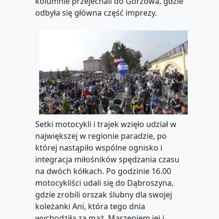
kolumnie przejechali do Gorzowa, gdzie
odbyła się główna część imprezy.
Setki motocykli i trajek wzięło udział w
największej w regionie paradzie, po
której nastąpiło wspólne ognisko i
integracja miłośników spędzania czasu
na dwóch kółkach. Po godzinie 16.00
motocykliści udali się do Dąbroszyna,
gdzie zrobili orszak ślubny dla swojej
koleżanki Ani, która tego dnia
wychodziła za mąż. Marzeniem jej i