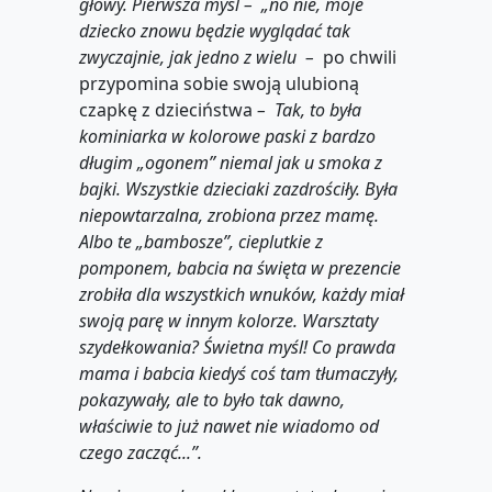
głowy. Pierwsza myśl – „no nie, moje
dziecko znowu będzie wyglądać tak
zwyczajnie, jak jedno z wielu –
po chwili
przypomina sobie swoją ulubioną
czapkę z dzieciństwa
– Tak, to była
kominiarka w kolorowe paski z bardzo
długim „ogonem” niemal jak u smoka z
bajki. Wszystkie dzieciaki zazdrościły. Była
niepowtarzalna, zrobiona przez mamę.
Albo te „bambosze”, cieplutkie z
pomponem, babcia na święta w prezencie
zrobiła dla wszystkich wnuków, każdy miał
swoją parę w innym kolorze. Warsztaty
szydełkowania? Świetna myśl! Co prawda
mama i babcia kiedyś coś tam tłumaczyły,
pokazywały, ale to było tak dawno,
właściwie to już nawet nie wiadomo od
czego zacząć...”.