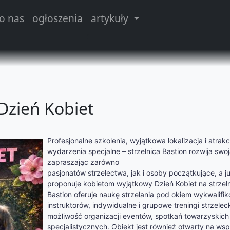
o nas
ogłoszenia
artykuły
;
 Dzień Kobiet
Profesjonalne szkolenia, wyjątkowa lokalizacja i atrak
wydarzenia specjalne – strzelnica Bastion rozwija swoj
zapraszając zarówno
pasjonatów strzelectwa, jak i osoby początkujące, a j
proponuje kobietom wyjątkowy Dzień Kobiet na strzeln
Bastion oferuje naukę strzelania pod okiem wykwalif
instruktorów, indywidualne i grupowe treningi strzelec
możliwość organizacji eventów, spotkań towarzyskich 
specjalistycznych. Obiekt jest również otwarty na ws