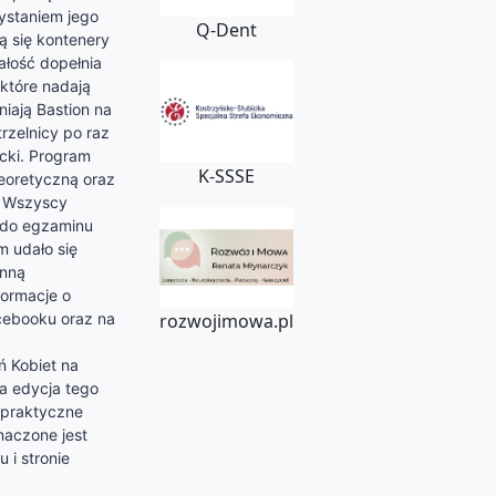
ystaniem jego
Q-Dent
ą się kontenery
ałość dopełnia
 które nadają
iają Bastion na
trzelnicy po raz
cki. Program
K-SSSE
eoretyczną oraz
. Wszyscy
ć do egzaminu
m udało się
enną
ormacje o
cebooku oraz na
rozwojimowa.pl
ń Kobiet na
ga edycja tego
, praktyczne
naczone jest
 i stronie