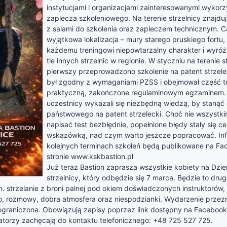
instytucjami i organizacjami zainteresowanymi wykorz
zaplecza szkoleniowego. Na terenie strzelnicy znajduj
z salami do szkolenia oraz zapleczem technicznym. C
wyjątkowa lokalizacja – mury starego pruskiego fortu,
każdemu treningowi niepowtarzalny charakter i wyróżn
tle innych strzelnic w regionie. W styczniu na terenie s
pierwszy przeprowadzono szkolenie na patent strzele
był zgodny z wymaganiami PZSS i obejmował część t
praktyczną, zakończone regulaminowym egzaminem
uczestnicy wykazali się niezbędną wiedzą, by staną
państwowego na patent strzelecki. Choć nie wszystki
napisać test bezbłędnie, popełnione błędy stały się c
wskazówką, nad czym warto jeszcze popracować. Inf
kolejnych terminach szkoleń będą publikowane na Fa
stronie www.kskbastion.pl
Już teraz Bastion zaprasza wszystkie kobiety na Dzie
strzelnicy, który odbędzie się 7 marca. Będzie to dru
n. strzelanie z broni palnej pod okiem doświadczonych instruktorów
o, rozmowy, dobra atmosfera oraz niespodzianki. Wydarzenie przez
t ograniczona. Obowiązują zapisy poprzez link dostępny na Facebooku
atorzy zachęcają do kontaktu telefonicznego: +48 725 527 725.