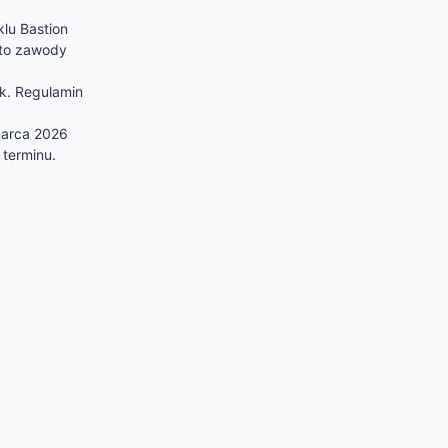
lu Bastion
 to zawody
ok. Regulamin
marca 2026
 terminu.