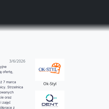
3/6/2026
cyjne
ą ofertę,
uż 7 marca
Ok-Styl
icy. Strzelnica
ikowanych
kie oraz
i zajęć
półpracę z