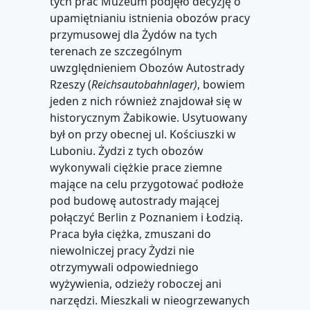
tych prac Muzeum podjęło decyzję o
upamiętnianiu istnienia obozów pracy
przymusowej dla Żydów na tych
terenach ze szczególnym
uwzględnieniem Obozów Autostrady
Rzeszy (
Reichsautobahnlager)
, bowiem
jeden z nich również znajdował się w
historycznym Żabikowie. Usytuowany
był on przy obecnej ul. Kościuszki w
Luboniu. Żydzi z tych obozów
wykonywali ciężkie prace ziemne
mające na celu przygotować podłoże
pod budowę autostrady mającej
połączyć Berlin z Poznaniem i Łodzią.
Praca była ciężka, zmuszani do
niewolniczej pracy Żydzi nie
otrzymywali odpowiedniego
wyżywienia, odzieży roboczej ani
narzędzi. Mieszkali w nieogrzewanych