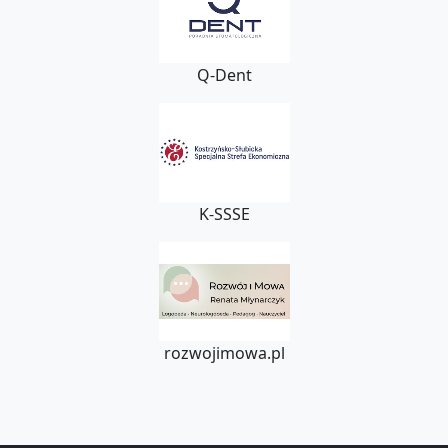
Q-Dent
K-SSSE
rozwojimowa.pl