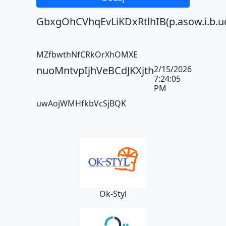
GbxgOhCVhqEvLiKDxRtlhIB(p.asow.i.b.u
MZfbwthNfCRkOrXhOMXE
nuoMntvpIjhVeBCdJKXjth
2/15/2026
7:24:05
PM
uwAojWMHfkbVcSjBQK
Ok-Styl