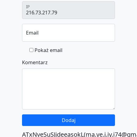
IP
Email
Pokaż email
Komentarz
ATxNveSuSJjdeeasokL(ma.ye.j.iy.i74@gm