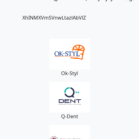
XhINMXVmSVnwLtazlAbVlZ
Ok-Styl
Q-Dent